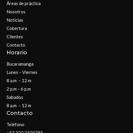
Áreas de práctica
Nosotros
Noticias
Cobertura
Clientes
Contacto
Horario
Bucaramanga
Lunes – Viernes
8 a.m – 12 m
2 p.m – 6 p.m
Sabados
8 a.m – 12 m
Contacto
Teléfono
+57 322 2420785